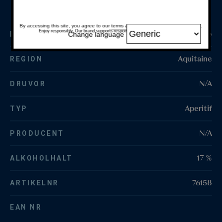
By accessing this site, you agree to our
terms and conditions
and
privacy policy
.
Enjoy responsibly. Our brand supports responsible and moderate drinking.
Frankrike
Change language
LAND
Aquitaine
REGION
N/A
DRUVOR
Aperitif
TYP
N/A
PRODUCENT
17 %
ALKOHOLHALT
76158
ARTIKELNR
EAN NR