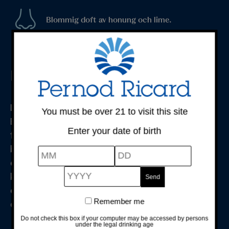
Blommig doft av honung och lime.
Längre beskrivning
Lillet är en aperitif från Podensac i regionen
You must be over 21 to visit this site
Bordeaux. Den tillverkas av 85% vin och 15%
Enter your date of birth
fruktlikör som sedan lagras i 6-12 månader och
blandas med äldre årgångar av Lillet. Det resulterar i
en fruktig aperitif med kraft i smaken. Lillet Blanc
kan avnjutas som den är, på is, blandas med till
exempel tonic eller användas som ingrediens i
Remember me
cocktails.
Do not check this box if your computer may be accessed by persons
under the legal drinking age