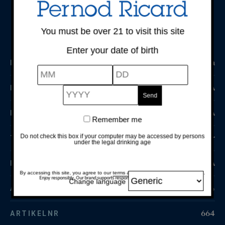
Söt, tydlig doft av gräddkolekaraktär.
You must be over 21 to visit this site
Enter your date of birth
Nederländerna
LAND
N/A
REGION
N/A
DRUVOR
Remember me
Do not check this box if your computer may be accessed by persons
Likör
TYP
under the legal drinking age
N/A
PRODUCENT
By accessing this site, you agree to our
terms and conditions
and
privacy policy
.
Enjoy responsibly. Our brand supports responsible and moderate drinking.
Change language
17 %
ALKOHOLHALT
664
ARTIKELNR