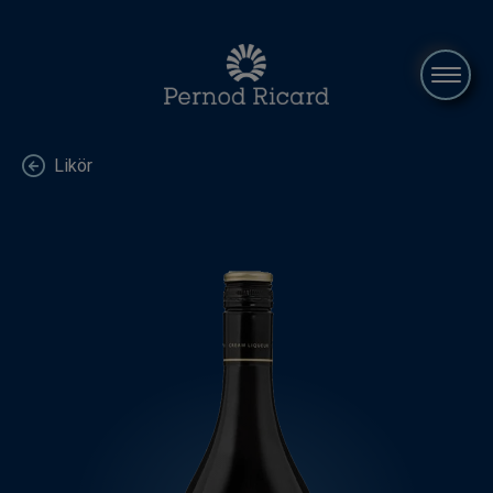
Hem
Likör