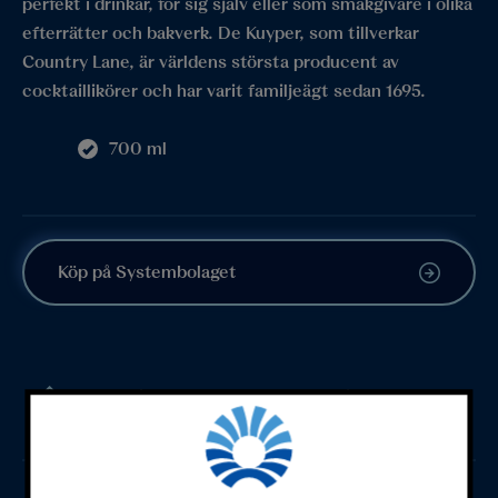
perfekt i drinkar, för sig själv eller som smakgivare i olika
efterrätter och bakverk. De Kuyper, som tillverkar
Country Lane, är världens största producent av
cocktaillikörer och har varit familjeägt sedan 1695.
700 ml
Köp på Systembolaget
Gräddig, mycket söt smak med inslag av
gräddkola och vanilj.